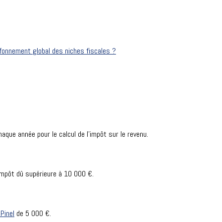
afonnement global des niches fiscales ?
que année pour le calcul de l'impôt sur le revenu.
impôt dû supérieure à
10 000 €
.
Pinel
de
5 000 €
.