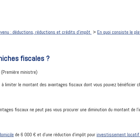
evenu : déductions, réductions et crédits d'impôt
>
En quoi consiste le pl
niches fiscales ?
e (Première ministre)
 à limiter le montant des avantages fiscaux dont vous pouvez bénéficier cha
antages fiscaux ne peut pas vous procurer une diminution du montant de l'
domicile
de
6 000 €
et d'une réduction d'impôt pour
investissement locatif 